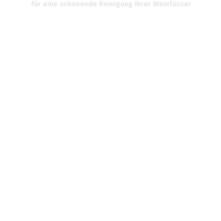
für eine schonende Reinigung Ihrer Weinfässer
UNSER ANGEBOT
Gayromeo dating quiz :
Asexuelle Partnersuche
Quiz : Wetteinsatz flirten
Tinder chat starten oben
wischen