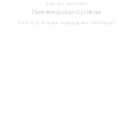
alles aus einer Hand
Fassreinigungs-Systeme
für eine schonende Reinigung Ihrer Weinfässer
UNSER ANGEBOT
Date format vbscript - Chat
Treffen Quedlinburg
Leute kennenlernen bottrop