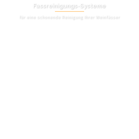
Fassreinigungs-Systeme
für eine schonende Reinigung Ihrer Weinfässer
UNSER ANGEBOT
I'm gay and im proud shirt
/ Chat Portale Kostenlos
Gzsz
Wie finde ich bei gleichklang seelenfreundschaft. Unsere