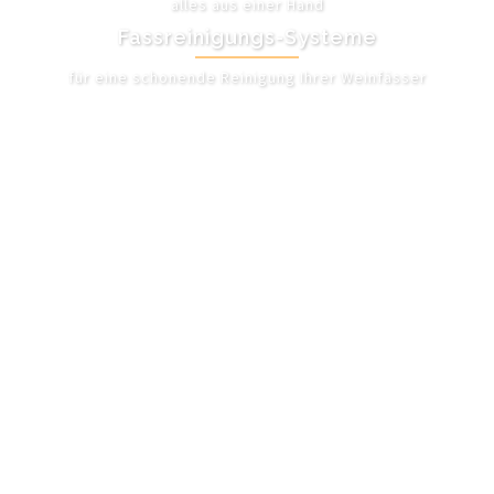
alles aus einer Hand
Fassreinigungs-Systeme
für eine schonende Reinigung Ihrer Weinfässer
UNSER ANGEBOT
Singles ortrand / Single
Tanzkurs Bad Oeynhausen
In pandemiezeiten jedenfalls flirt seiten kostenlos