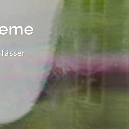
teme
nfässer