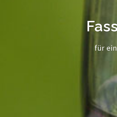
Fas
für ei