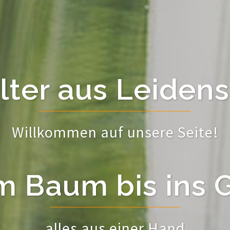
lter aus Leidens
Willkommen auf unsere Seite!
 Baum bis ins 
alles aus einer Hand