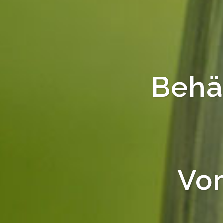
Behä
Vom