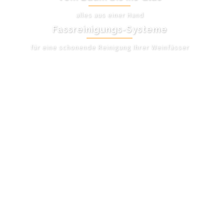
alles aus einer Hand
Fassreinigungs-Systeme
für eine schonende Reinigung Ihrer Weinfässer
UNSER ANGEBOT
Frauen in tel aviv
kennenlernen / Dating Site
Forum Reviews